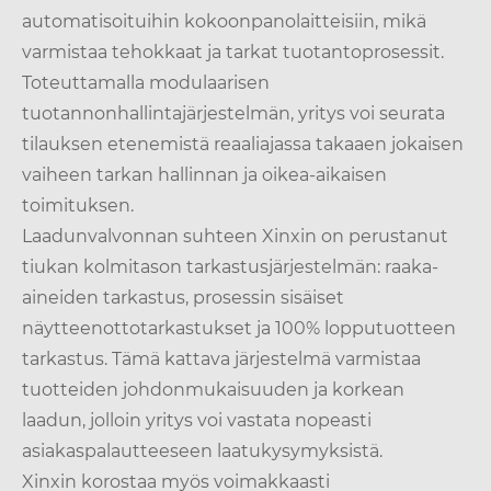
automatisoituihin kokoonpanolaitteisiin, mikä
varmistaa tehokkaat ja tarkat tuotantoprosessit.
Toteuttamalla modulaarisen
tuotannonhallintajärjestelmän, yritys voi seurata
tilauksen etenemistä reaaliajassa takaaen jokaisen
vaiheen tarkan hallinnan ja oikea-aikaisen
toimituksen.
Laadunvalvonnan suhteen Xinxin on perustanut
tiukan kolmitason tarkastusjärjestelmän: raaka-
aineiden tarkastus, prosessin sisäiset
näytteenottotarkastukset ja 100% lopputuotteen
tarkastus. Tämä kattava järjestelmä varmistaa
tuotteiden johdonmukaisuuden ja korkean
laadun, jolloin yritys voi vastata nopeasti
asiakaspalautteeseen laatukysymyksistä.
Xinxin korostaa myös voimakkaasti