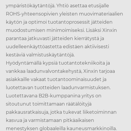
ympäristökäytäntöjä. Yhtiö asettaa etusijalle
ROHS-yhteensopivien yleisten muovimateriaalien
käytön ja optimoi tuotantoprosessit jätteiden
muodostumisen minimoimiseksi. Lisäksi Xinxin
parantaa jatkuvasti jätteiden kierrätystä ja
uudelleenkäyttöastetta edistäen aktiivisesti
kestäviä valmistuskäytäntöjä.
Hyödyntämällä kypsiä tuotantotekniikoita ja
vankkaa laadunvalvontakehystä, Xinxin tarjoaa
asiakkaille vakaat tuotantoominaisuudet ja
luotettavan tuotteiden laadunvarmistuksen.
Luotettavana B2B-kumppanina yritys on
sitoutunut toimittamaan räätälöityjä
pakkausratkaisuja, jotka tukevat liiketoiminnan
kasvua ja varmistamaan pitkäaikaisen
menestyksen globaaleilla kauneusmarkkinoilla.