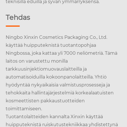
teknisillä eduilla ja syvän ymmärryksensä.
Tehdas
Ningbo Xinxin Cosmetics Packaging Co., Ltd.
käyttää huipputeknistä tuotantopohjaa
Ningbossa, joka kattaa yli 7000 neliömetriä. Tämä
laitos on varustettu monilla
tarkkuusinjektiomuovauslaitteilla ja
automatisoiduilla kokoonpanolaitteilla. Yhtiö
hyödyntää nykyaikaisia ​​valmistusprosesseja ja
tehokkaita hallintajärjestelmiä korkealaatuisten
kosmeettisten pakkaustuotteiden
toimittamiseen.
Tuotantolaitteiden kannalta Xinxin käyttää
huipputeknistä ruiskutustekniikkaa yhdistettynä