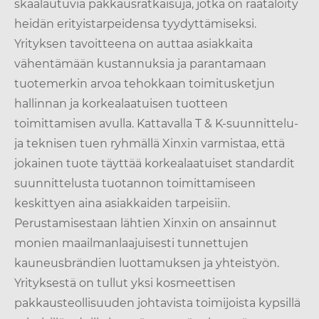
skaalautuvia pakkausratkaisuja, jotka on räätälöity
heidän erityistarpeidensa tyydyttämiseksi.
Yrityksen tavoitteena on auttaa asiakkaita
vähentämään kustannuksia ja parantamaan
tuotemerkin arvoa tehokkaan toimitusketjun
hallinnan ja korkealaatuisen tuotteen
toimittamisen avulla. Kattavalla T & K-suunnittelu-
ja teknisen tuen ryhmällä Xinxin varmistaa, että
jokainen tuote täyttää korkealaatuiset standardit
suunnittelusta tuotannon toimittamiseen
keskittyen aina asiakkaiden tarpeisiin.
Perustamisestaan ​​lähtien Xinxin on ansainnut
monien maailmanlaajuisesti tunnettujen
kauneusbrändien luottamuksen ja yhteistyön.
Yrityksestä on tullut yksi kosmeettisen
pakkausteollisuuden johtavista toimijoista kypsillä