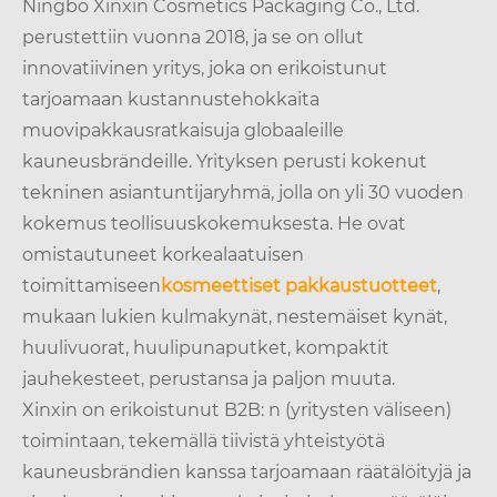
Ningbo Xinxin Cosmetics Packaging Co., Ltd.
perustettiin vuonna 2018, ja se on ollut
innovatiivinen yritys, joka on erikoistunut
tarjoamaan kustannustehokkaita
muovipakkausratkaisuja globaaleille
kauneusbrändeille. Yrityksen perusti kokenut
tekninen asiantuntijaryhmä, jolla on yli 30 vuoden
kokemus teollisuuskokemuksesta. He ovat
omistautuneet korkealaatuisen
toimittamiseen
kosmeettiset pakkaustuotteet
,
mukaan lukien kulmakynät, nestemäiset kynät,
huulivuorat, huulipunaputket, kompaktit
jauhekesteet, perustansa ja paljon muuta.
Xinxin on erikoistunut B2B: n (yritysten väliseen)
toimintaan, tekemällä tiivistä yhteistyötä
kauneusbrändien kanssa tarjoamaan räätälöityjä ja