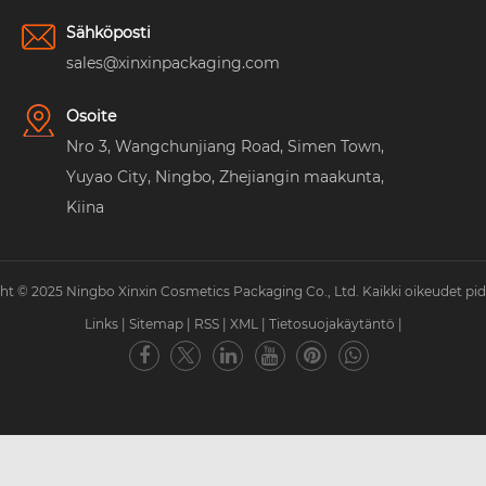
Sähköposti
sales@xinxinpackaging.com
Osoite
Nro 3, Wangchunjiang Road, Simen Town,
Yuyao City, Ningbo, Zhejiangin maakunta,
Kiina
ht © 2025 Ningbo Xinxin Cosmetics Packaging Co., Ltd. Kaikki oikeudet pid
Links
|
Sitemap
|
RSS
|
XML
|
Tietosuojakäytäntö
|