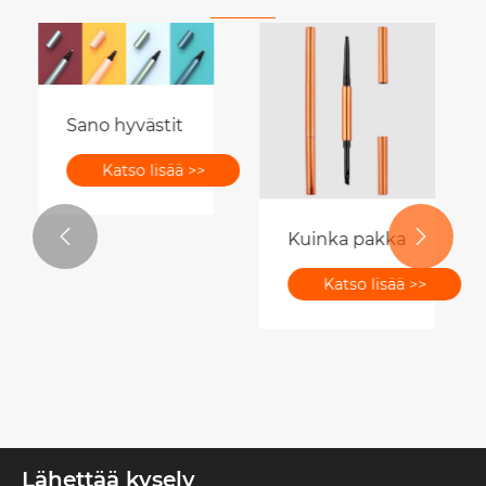
Sano hyvästit kasalle meikkityökaluja! Tämän kak
Katso lisää >>


Kuinka pakkaustehtaid
Katso lisää >>
Lähettää kysely