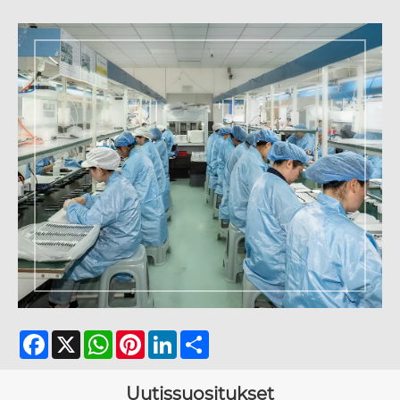
Facebook
X
WhatsApp
Pinterest
LinkedIn
Share
Uutissuositukset