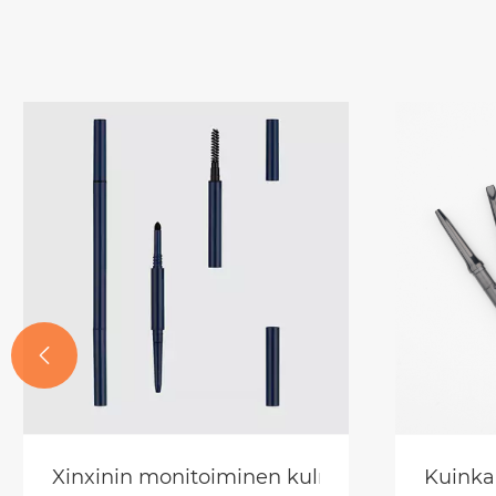

näkyväksi astiahuulipunan pakkaukseksi?
Xinxinin monitoiminen kulmakarvakynäpakk
Kuinka