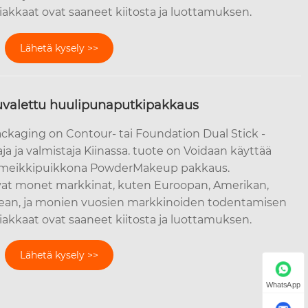
siakkaat ovat saaneet kiitosta ja luottamuksen.
Lähetä kysely >>
uvalettu huulipunaputkipakkaus
ckaging on Contour- tai Foundation Dual Stick -
a ja valmistaja Kiinassa. tuote on Voidaan käyttää
 meikkipuikkona PowderMakeup pakkaus.
t monet markkinat, kuten Euroopan, Amerikan,
orean, ja monien vuosien markkinoiden todentamisen
siakkaat ovat saaneet kiitosta ja luottamuksen.
Lähetä kysely >>
WhatsApp