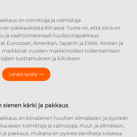
kkaus on toimittaja ja valmistaja
än pakkauksista Kiinassa. Tuote on, että siinä on
u ja vaahtomateriaali huulipunapakkaus.
 Euroopan, Amerikan, Japanin ja Etelä -Korean ja
t markkinat vuosien markkinoiden todentamisen
täjien luottamuksen ja kiitoksen.
Lähetä kysely >>
n sienen kärki ja pakkaus
akkaus on kiinalainen huulten silmälasien ja pyöreän
auksen toimittaja ja valmistaja. Huul- ja silmälasin,
i ja pakkaus, mukana on pyöreä sieniharja toisessa