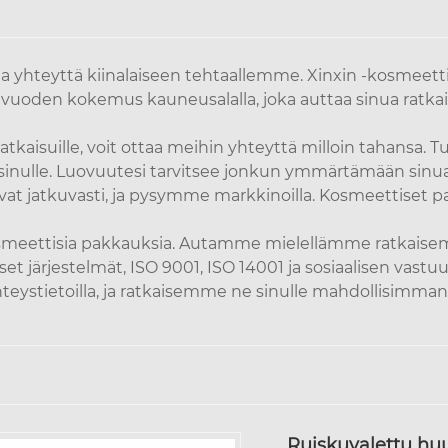
ota yhteyttä kiinalaiseen tehtaallemme. Xinxin -kosmeett
i 30 vuoden kokemus kauneusalalla, joka auttaa sinua ra
kaisuille, voit ottaa meihin yhteyttä milloin tahansa. Tu
sinulle. Luovuutesi tarvitsee jonkun ymmärtämään sinua
anevat jatkuvasti, ja pysymme markkinoilla. Kosmeettise
ettisia pakkauksia. Autamme mielellämme ratkaisemaan 
et järjestelmät, ISO 9001, ISO 14001 ja sosiaalisen vastuun
hteystietoilla, ja ratkaisemme ne sinulle mahdollisimman
Ruiskuvalettu hu