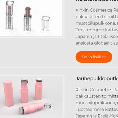
Xinxin Cosmetics Pa
pakkausten toimittaj
muotoilupuikkona,
Tuotteemme kattava
Japanin ja Etelä-K
ansiosta globaalit a
Katso lisää >>
Jauhepuikkoputki
Xinxin Cosmetics Pa
pakkausten toimittaj
muotoilupuikkona,
Tuotteemme kattava
Japanin ja Etelä-K