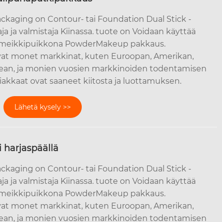
ckaging on Contour- tai Foundation Dual Stick -
a ja valmistaja Kiinassa. tuote on Voidaan käyttää
 meikkipuikkona PowderMakeup pakkaus.
t monet markkinat, kuten Euroopan, Amerikan,
orean, ja monien vuosien markkinoiden todentamisen
siakkaat ovat saaneet kiitosta ja luottamuksen.
Lähetä kysely >>
 harjaspäällä
ckaging on Contour- tai Foundation Dual Stick -
a ja valmistaja Kiinassa. tuote on Voidaan käyttää
 meikkipuikkona PowderMakeup pakkaus.
t monet markkinat, kuten Euroopan, Amerikan,
orean, ja monien vuosien markkinoiden todentamisen