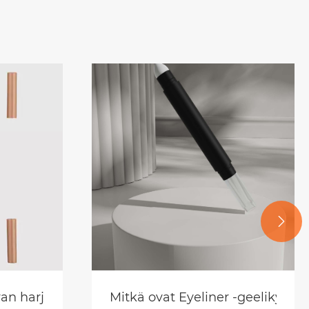

lisuudessa
n vinkkiin?
an harjan nestemäisen silmäluomikynän pakkauk
Mitkä ovat Eyeliner -geelikynän