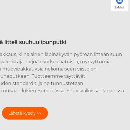
E-Mail
ä litteä suuhuulipunputki
akkaus, kiinalainen läpinäkyvän pyöreän litteän suun
almistaja, tarjoaa korkealaatuista, myrkyttömiä,
iä muovipakkauksia neliömäiseen viistojen
punaputkeen. Tuotteemme täyttävät
uden standardit, ja ne tunnustetaan
, mukaan lukien Euroopassa, Yhdysvalloissa, Japanissa
Lähetä kysely >>