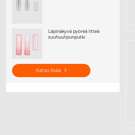
Läpinäkyvä pyöreä litteä
suuhuulipunputki
Katso lisää