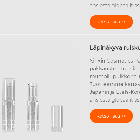
ansiosta globaalit a
Katso lisää >>
Läpinäkyvä ruisk
Xinxin Cosmetics Pa
pakkausten toimittaj
muotoilupuikkona,
Tuotteemme kattava
Japanin ja Etelä-K
ansiosta globaalit a
Katso lisää >>