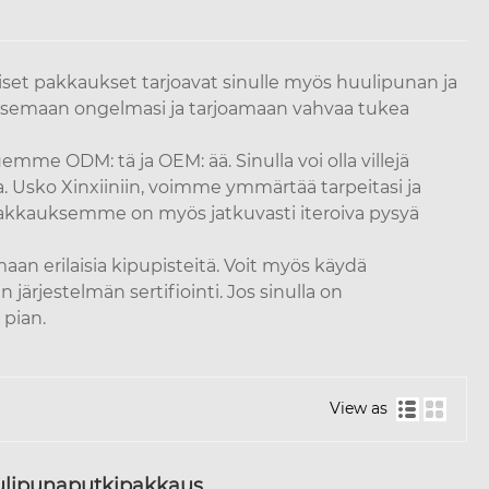
iset pakkaukset tarjoavat sinulle myös huulipunan ja
tkaisemaan ongelmasi ja tarjoamaan vahvaa tukea
emme ODM: tä ja OEM: ää. Sinulla voi olla villejä
. Usko Xinxiiniin, voimme ymmärtää tarpeitasi ja
t pakkauksemme on myös jatkuvasti iteroiva pysyä
erilaisia ​​kipupisteitä. Voit myös käydä
 järjestelmän sertifiointi. Jos sinulla on
 pian.
View as
ulipunaputkipakkaus