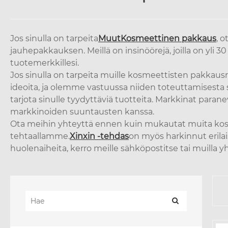
Jos sinulla on tarpeita
Muut
Kosmeettinen pakkaus
, 
jauhepakkauksen. Meillä on insinöörejä, joilla on yl
tuotemerkkillesi.
Jos sinulla on tarpeita muille kosmeettisten pakkausrat
ideoita, ja olemme vastuussa niiden toteuttamisesta 
tarjota sinulle tyydyttäviä tuotteita. Markkinat par
markkinoiden suuntausten kanssa.
Ota meihin yhteyttä ennen kuin mukautat muita kosme
tehtaallamme.
Xinxin -tehdas
on myös harkinnut erilais
huolenaiheita, kerro meille sähköpostitse tai muilla y