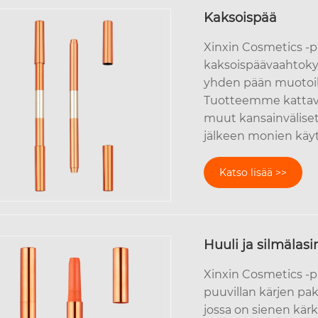
Kaksoispää
Xinxin Cosmetics -pa
kaksoispäävaahtokyn
yhden pään muotoil
Tuotteemme kattavat
muut kansainvälise
jälkeen monien käyt
Katso lisää >>
Huuli ja silmälasi
Xinxin Cosmetics -p
puuvillan kärjen pakk
jossa on sienen kärk