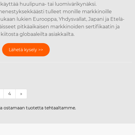
 käyttää huulipuna- tai luomivärikynäksi.
nestyksekkäästi tulleet monille markkinoille
kaan lukien Eurooppa, Yhdysvallat, Japani ja Etelä-
päisseet pitkäaikaisen markkinoiden sertifikaatin ja
iitosta globaaleilta asiakkailta.
Lähetä kysely >>
4
»
loa ostamaan tuotetta tehtaaltamme.