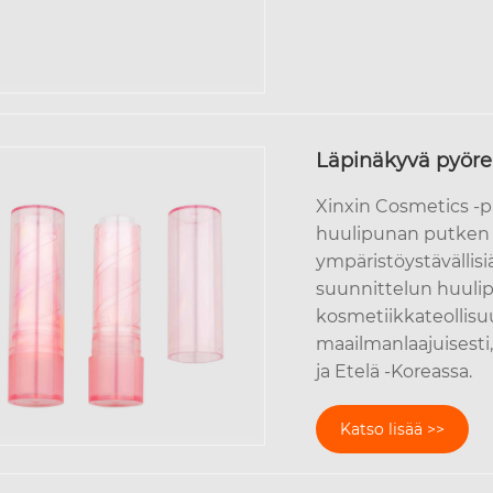
Läpinäkyvä pyöre
Xinxin Cosmetics -p
huulipunan putken v
ympäristöystävällis
suunnittelun huuli
kosmetiikkateollisu
maailmanlaajuisesti
ja Etelä -Koreassa.
Katso lisää >>