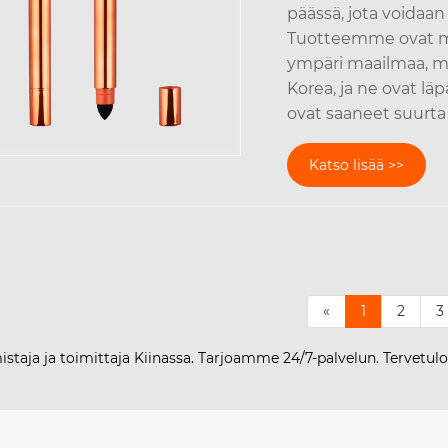
päässä, jota voidaan
Tuotteemme ovat me
ympäri maailmaa, mu
Korea, ja ne ovat lä
ovat saaneet suurta k
Katso lisää >>
«
1
2
3
staja ja toimittaja Kiinassa. Tarjoamme 24/7-palvelun. Tervetu