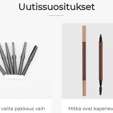
Uutissuositukset
aus johtaa vihreää vallankumousta kauneusteol
 valita pakkaus vaihdettavien kulmakarvojen kynä
Mitkä ovat kapenev