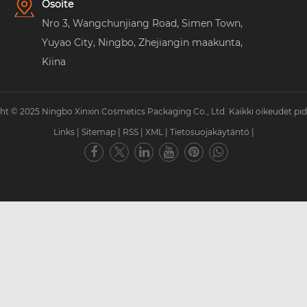
Osoite
Nro 3, Wangchunjiang Road, Simen Town,
Yuyao City, Ningbo, Zhejiangin maakunta,
Kiina
ht © 2025 Ningbo Xinxin Cosmetics Packaging Co., Ltd. Kaikki oikeudet pid
Links
|
Sitemap
|
RSS
|
XML
|
Tietosuojakäytäntö
|