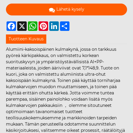
Lähetä kysely
Facebook
X
WhatsApp
Pinterest
LinkedIn
Share
Tuotteen Kuvaus
Alumiini-kaksoispäinen kulmakynä, jossa on tarkkuus
pyöreä kärkipakkaus, on valmistettu korkean
suorituskyvyn ja ympäristöystävällisistä Al+PP-
materiaaleista, joiden ääriviivat ovat 7,1*148,9. Tuote on
kuori, joka on valmistettu alumiinista ultra-ohut
kaksoispään kulmakynä. Toinen pää käyttää torniharjaa
kulmakarvojen muodon muuttamiseen, ja toinen pää
käyttää erittäin ohutta kärkeä. Jotta voimme tuntea
parempaa, sisäinen painolohko voidaan lisätä myös
kulmakarvojen pakkauksiin ， olemme sitoutuneet
optimoimaan tavanomaiset tuotteet
teollisuuskokemuksemme ja markkinoiden tarpeiden
mukaan. Tämän perusteella odotamme suunnittelun
käsikirjoituksesi, valitsemme oikeat prosessit, räätälöityjä