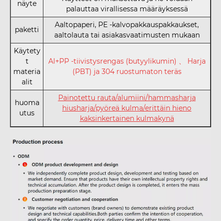
näyte
palauttaa virallisessa määräyksessä
Aaltopaperi, PE -kalvopakkauspakkaukset,
paketti
aaltolauta tai asiakasvaatimusten mukaan
Käytety
t
Al+PP -tiivistysrengas (butyylikumin) 、 Harja
materia
(PBT) ja 304 ruostumaton teräs
alit
Painotettu rauta/alumiini/hammasharja
huoma
hiusharja/pyöreä kulma/erittäin hieno
utus
kaksinkertainen kulmakynä