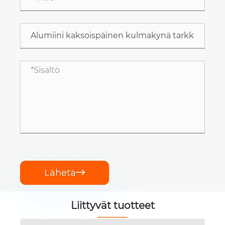
Lähetä

Liittyvät tuotteet