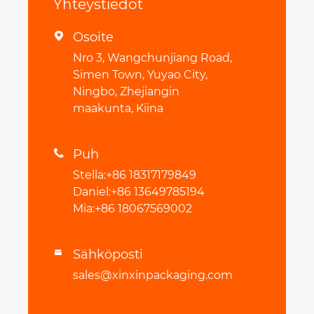
Yhteystiedot
Osoite

Nro 3, Wangchunjiang Road,
Simen Town, Yuyao City,
Ningbo, Zhejiangin
maakunta, Kiina
Puh

Stella:+86 18317179849
Daniel:+86 13649785194
Mia:+86 18067569002
Sähköposti

sales@xinxinpackaging.com