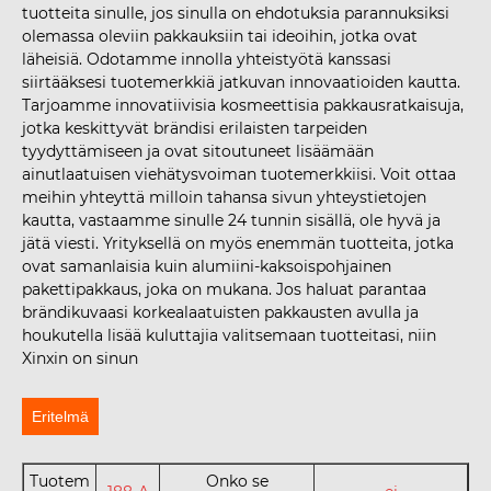
tuotteita sinulle, jos sinulla on ehdotuksia parannuksiksi
olemassa oleviin pakkauksiin tai ideoihin, jotka ovat
läheisiä. Odotamme innolla yhteistyötä kanssasi
siirtääksesi tuotemerkkiä jatkuvan innovaatioiden kautta.
Tarjoamme innovatiivisia kosmeettisia pakkausratkaisuja,
jotka keskittyvät brändisi erilaisten tarpeiden
tyydyttämiseen ja ovat sitoutuneet lisäämään
ainutlaatuisen viehätysvoiman tuotemerkkiisi. Voit ottaa
meihin yhteyttä milloin tahansa sivun yhteystietojen
kautta, vastaamme sinulle 24 tunnin sisällä, ole hyvä ja
jätä viesti. Yrityksellä on myös enemmän tuotteita, jotka
ovat samanlaisia ​​kuin alumiini-kaksoispohjainen
pakettipakkaus, joka on mukana. Jos haluat parantaa
brändikuvaasi korkealaatuisten pakkausten avulla ja
houkutella lisää kuluttajia valitsemaan tuotteitasi, niin
Xinxin on sinun
Eritelmä
Tuotem
Onko se