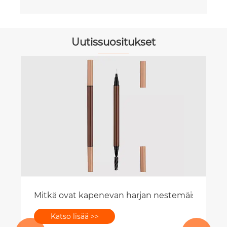
Uutissuositukset
sinulle kolme vaihetta
Mitkä ovat kapenevan harjan nestemäisen silm
Katso lisää >>