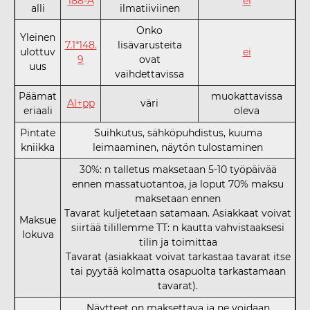
188-A
ei
alli
ilmatiiviinen
Onko
Yleinen
7.1*148.
lisävarusteita
ulottuv
ei
9
ovat
uus
vaihdettavissa
Päämat
muokattavissa
Al+pp
väri
eriaali
oleva
Pintate
Suihkutus, sähköpuhdistus, kuuma
kniikka
leimaaminen, näytön tulostaminen
30%: n talletus maksetaan 5-10 työpäivää
ennen massatuotantoa, ja loput 70% maksu
maksetaan ennen
Tavarat kuljetetaan satamaan. Asiakkaat voivat
Maksue
siirtää tilillemme TT: n kautta vahvistaaksesi
lokuva
tilin ja toimittaa
Tavarat (asiakkaat voivat tarkastaa tavarat itse
tai pyytää kolmatta osapuolta tarkastamaan
tavarat).
Näytteet on maksettava ja ne voidaan