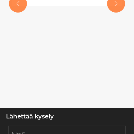


ka?
Lähettää kysely