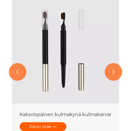


koitusharjapakkaus
Kaksoispäinen kulmakynä kulmakarvan kampa
Katso lisää >>